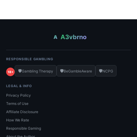
A3vbrno
A
RESPONSIBLE GAMBLING
🛡️
🛡️
🛡️
Gambling Therapy
BeGambleAware
NCPG
18+
LEGAL & INFO
Privacy Policy
Terms of Use
Affiliate Disclosure
How We Rate
Responsible Gaming
About the Author